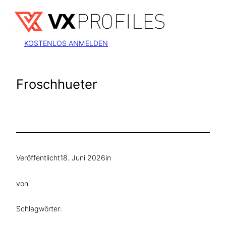
Zum
Inhalt
springen
KOSTENLOS ANMELDEN
Froschhueter
Veröffentlicht
18. Juni 2026
in
von
Schlagwörter: