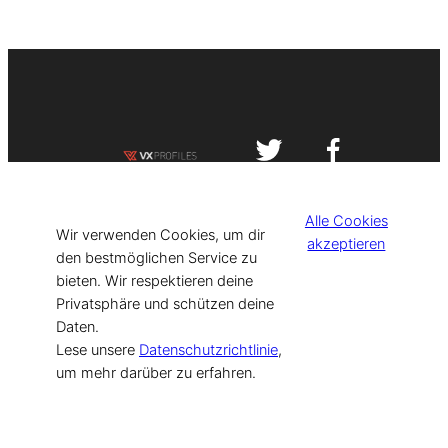
Impressum
Datenschutzerklärung
Alle Cookies
©
[current_year] VISIT-X. Made with
Wir verwenden Cookies, um dir
akzeptieren
den bestmöglichen Service zu
bieten. Wir respektieren deine
for Models & Influencers!
Privatsphäre und schützen deine
Daten.
Lese unsere
Datenschutzrichtlinie
,
um mehr darüber zu erfahren.