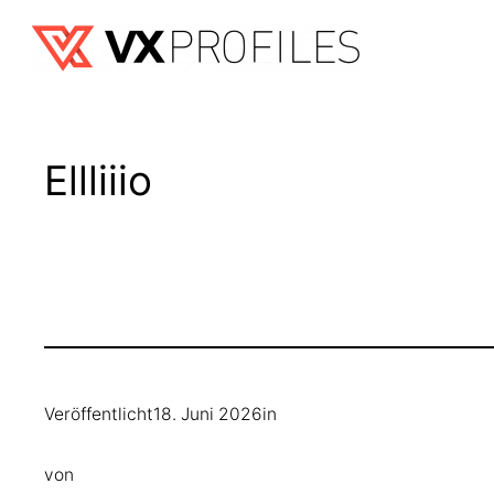
Zum
Inhalt
springen
Ellliiio
Veröffentlicht
18. Juni 2026
in
von