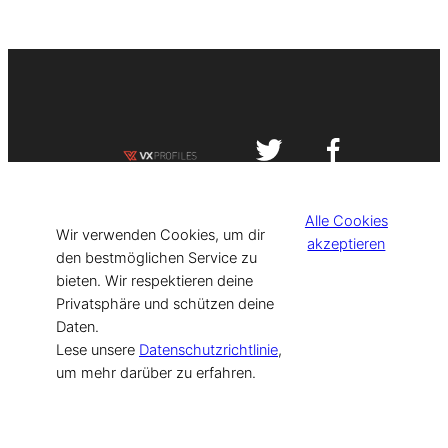
Impressum
Datenschutzerklärung
Alle Cookies
©
[current_year] VISIT-X. Made with
Wir verwenden Cookies, um dir
akzeptieren
den bestmöglichen Service zu
bieten. Wir respektieren deine
for Models & Influencers!
Privatsphäre und schützen deine
Daten.
Lese unsere
Datenschutzrichtlinie
,
um mehr darüber zu erfahren.