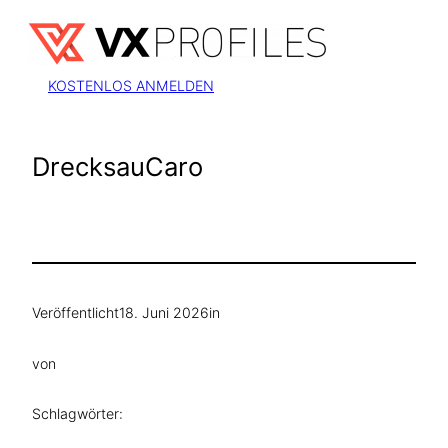
Zum
Inhalt
springen
KOSTENLOS ANMELDEN
DrecksauCaro
Veröffentlicht
18. Juni 2026
in
von
Schlagwörter: