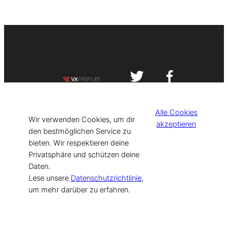
Impressum
Datenschutzerklärung
Alle Cookies
©
[current_year] VISIT-X. Made with
Wir verwenden Cookies, um dir
akzeptieren
den bestmöglichen Service zu
bieten. Wir respektieren deine
for Models & Influencers!
Privatsphäre und schützen deine
Daten.
Lese unsere
Datenschutzrichtlinie
,
um mehr darüber zu erfahren.