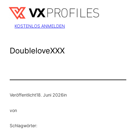
Zum
Inhalt
springen
KOSTENLOS ANMELDEN
DoubleloveXXX
Veröffentlicht
18. Juni 2026
in
von
Schlagwörter: