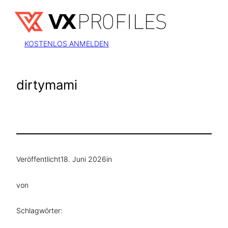
Zum
Inhalt
springen
KOSTENLOS ANMELDEN
dirtymami
Veröffentlicht
18. Juni 2026
in
von
Schlagwörter: