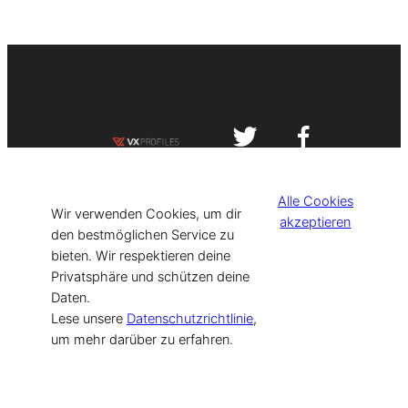
Impressum
Datenschutzerklärung
Alle Cookies
©
[current_year] VISIT-X. Made with
Wir verwenden Cookies, um dir
akzeptieren
den bestmöglichen Service zu
bieten. Wir respektieren deine
for Models & Influencers!
Privatsphäre und schützen deine
Daten.
Lese unsere
Datenschutzrichtlinie
,
um mehr darüber zu erfahren.