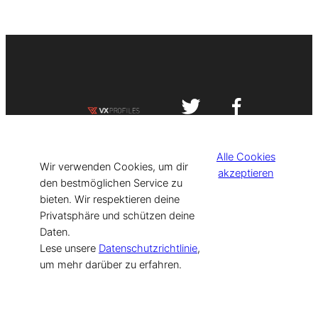
Impressum
Datenschutzerklärung
Alle Cookies
©
[current_year] VISIT-X. Made with
Wir verwenden Cookies, um dir
akzeptieren
den bestmöglichen Service zu
bieten. Wir respektieren deine
for Models & Influencers!
Privatsphäre und schützen deine
Daten.
Lese unsere
Datenschutzrichtlinie
,
um mehr darüber zu erfahren.