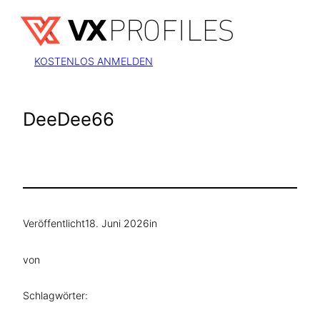
Zum
Inhalt
springen
KOSTENLOS ANMELDEN
DeeDee66
Veröffentlicht
18. Juni 2026
in
von
Schlagwörter: