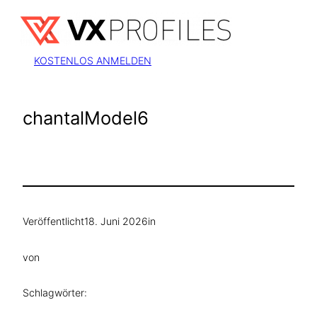
Zum
Inhalt
springen
KOSTENLOS ANMELDEN
chantalModel6
Veröffentlicht
18. Juni 2026
in
von
Schlagwörter: