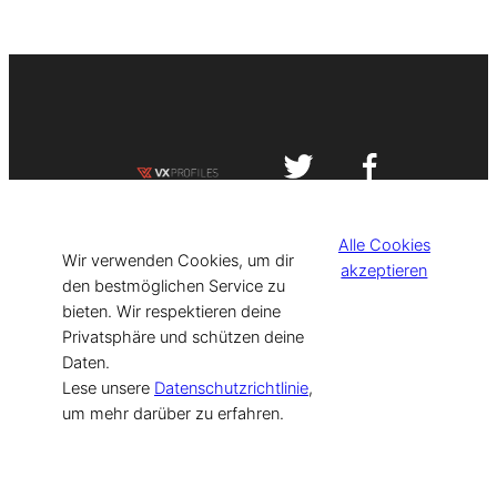
Impressum
Datenschutzerklärung
Alle Cookies
©
[current_year] VISIT-X. Made with
Wir verwenden Cookies, um dir
akzeptieren
den bestmöglichen Service zu
bieten. Wir respektieren deine
for Models & Influencers!
Privatsphäre und schützen deine
Daten.
Lese unsere
Datenschutzrichtlinie
,
um mehr darüber zu erfahren.