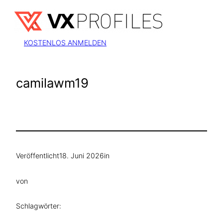
Zum
Inhalt
springen
KOSTENLOS ANMELDEN
camilawm19
Veröffentlicht
18. Juni 2026
in
von
Schlagwörter: