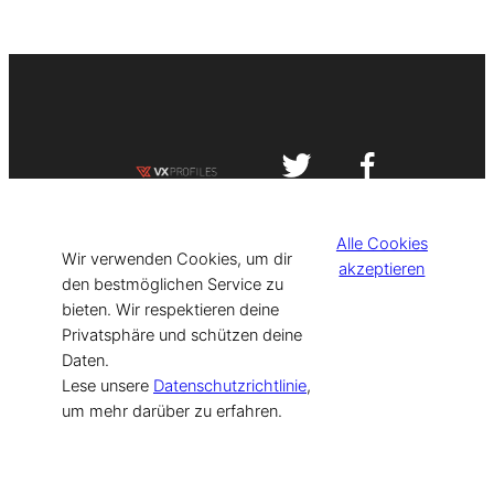
Impressum
Datenschutzerklärung
Alle Cookies
©
[current_year] VISIT-X. Made with
Wir verwenden Cookies, um dir
akzeptieren
den bestmöglichen Service zu
bieten. Wir respektieren deine
for Models & Influencers!
Privatsphäre und schützen deine
Daten.
Lese unsere
Datenschutzrichtlinie
,
um mehr darüber zu erfahren.