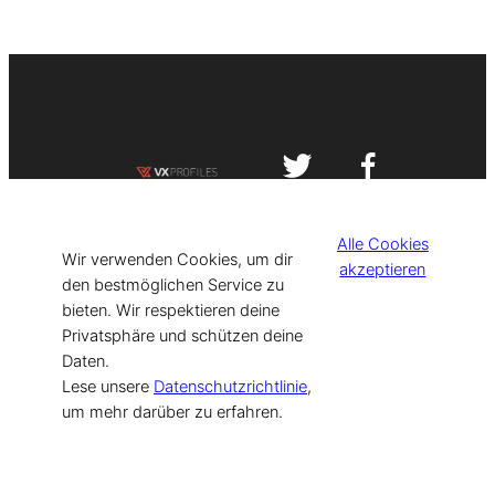
Impressum
Datenschutzerklärung
Alle Cookies
©
[current_year] VISIT-X. Made with
Wir verwenden Cookies, um dir
akzeptieren
den bestmöglichen Service zu
bieten. Wir respektieren deine
for Models & Influencers!
Privatsphäre und schützen deine
Daten.
Lese unsere
Datenschutzrichtlinie
,
um mehr darüber zu erfahren.