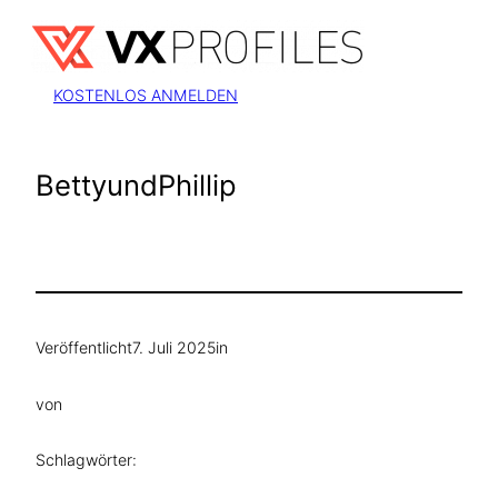
Zum
Inhalt
springen
KOSTENLOS ANMELDEN
BettyundPhillip
Veröffentlicht
7. Juli 2025
in
von
Schlagwörter: