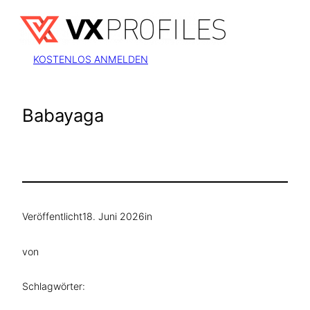
Zum
Inhalt
springen
KOSTENLOS ANMELDEN
Babayaga
Veröffentlicht
18. Juni 2026
in
von
Schlagwörter: