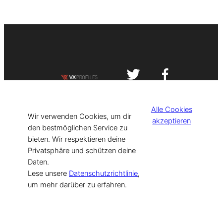
Impressum
Datenschutzerklärung
Alle Cookies
©
[current_year] VISIT-X. Made with
Wir verwenden Cookies, um dir
akzeptieren
den bestmöglichen Service zu
bieten. Wir respektieren deine
for Models & Influencers!
Privatsphäre und schützen deine
Daten.
Lese unsere
Datenschutzrichtlinie
,
um mehr darüber zu erfahren.