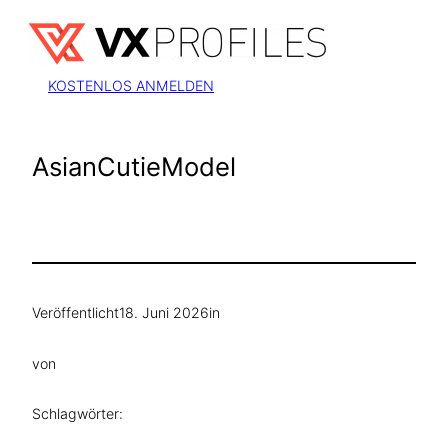
Zum
Inhalt
springen
KOSTENLOS ANMELDEN
AsianCutieModel
Veröffentlicht
18. Juni 2026
in
von
Schlagwörter: