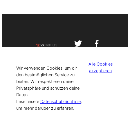
Impressum
Datenschutzerklärung
Alle Cookies
©
[current_year] VISIT-X. Made with
Wir verwenden Cookies, um dir
akzeptieren
den bestmöglichen Service zu
bieten. Wir respektieren deine
for Models & Influencers!
Privatsphäre und schützen deine
Daten.
Lese unsere
Datenschutzrichtlinie
,
um mehr darüber zu erfahren.