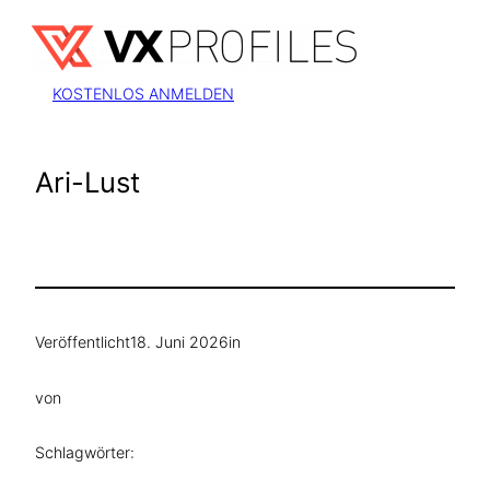
Zum
Inhalt
springen
KOSTENLOS ANMELDEN
Ari-Lust
Veröffentlicht
18. Juni 2026
in
von
Schlagwörter: