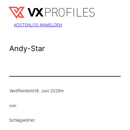
Zum
Inhalt
springen
KOSTENLOS ANMELDEN
Andy-Star
Veröffentlicht
18. Juni 2026
in
von
Schlagwörter: