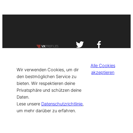
Impressum
Datenschutzerklärung
Alle Cookies
©
[current_year] VISIT-X. Made with
Wir verwenden Cookies, um dir
akzeptieren
den bestmöglichen Service zu
bieten. Wir respektieren deine
for Models & Influencers!
Privatsphäre und schützen deine
Daten.
Lese unsere
Datenschutzrichtlinie
,
um mehr darüber zu erfahren.