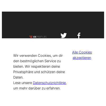
Impressum
Datenschutzerklärung
Alle Cookies
©
[current_year] VISIT-X. Made with
Wir verwenden Cookies, um dir
akzeptieren
den bestmöglichen Service zu
bieten. Wir respektieren deine
for Models & Influencers!
Privatsphäre und schützen deine
Daten.
Lese unsere
Datenschutzrichtlinie
,
um mehr darüber zu erfahren.