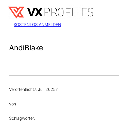
Zum
Inhalt
springen
KOSTENLOS ANMELDEN
AndiBlake
Veröffentlicht
7. Juli 2025
in
von
Schlagwörter: