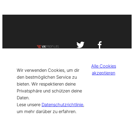
Impressum
Datenschutzerklärung
Alle Cookies
©
[current_year] VISIT-X. Made with
Wir verwenden Cookies, um dir
akzeptieren
den bestmöglichen Service zu
bieten. Wir respektieren deine
for Models & Influencers!
Privatsphäre und schützen deine
Daten.
Lese unsere
Datenschutzrichtlinie
,
um mehr darüber zu erfahren.